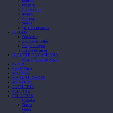
belleza
bisuteria
fluorescente
juegos
Pulseras
varios
yo-yós / peonzas
JUEGOS
Didáctico
Exclusiva Tellus
Juego de agua
Juegos de mesa
JUGUETE DE CAMPAÑA
Regalo Navidad Reyes
K-POP
Lilo & Stich
MADERA
MANUALIDADES
MUÑECAS
PAPELERIA
PELOTAS
PELUCHES
Conejos
Dinos
Gatos