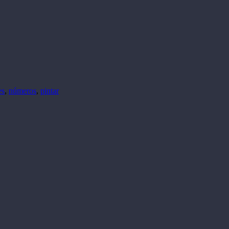
es
,
números
,
pintar