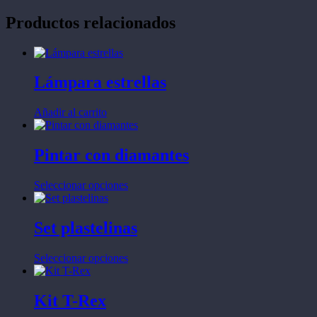
Productos relacionados
Lámpara estrellas
Añadir al carrito
Pintar con diamantes
Este
Seleccionar opciones
producto
tiene
múltiples
Set plastelinas
variantes.
Las
Este
Seleccionar opciones
opciones
producto
se
tiene
pueden
múltiples
Kit T-Rex
elegir
variantes.
en