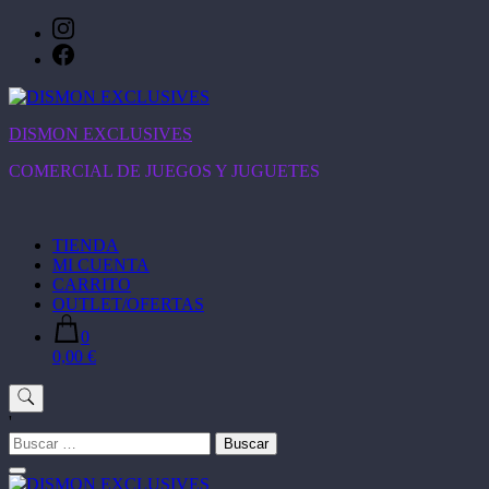
Saltar
al
contenido
DISMON EXCLUSIVES
COMERCIAL DE JUEGOS Y JUGUETES
TIENDA
MI CUENTA
CARRITO
OUTLET/OFERTAS
0
0,00 €
'
Buscar: