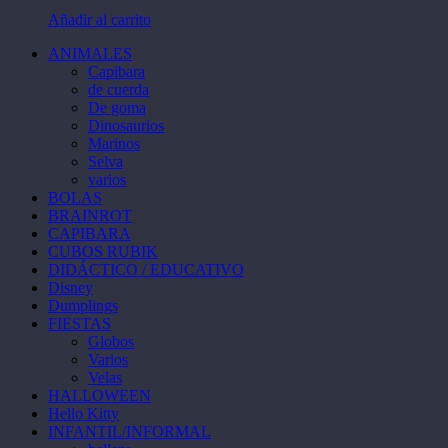
Las
la
Añadir al carrito
opciones
página
se
de
ANIMALES
pueden
producto
Capibara
elegir
de cuerda
en
De goma
la
Dinosaurios
página
Marinos
de
Selva
producto
varios
BOLAS
BRAINROT
CAPIBARA
CUBOS RUBIK
DIDÁCTICO / EDUCATIVO
Disney
Dumplings
FIESTAS
Globos
Varios
Velas
HALLOWEEN
Hello Kitty
INFANTIL/INFORMAL