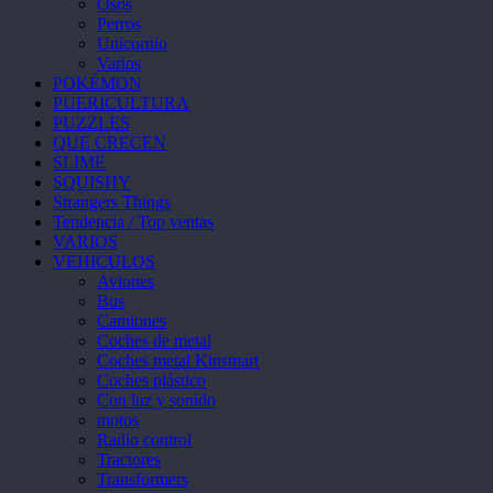
Osos
Perros
Unicornio
Varios
POKÉMON
PUERICULTURA
PUZZLES
QUE CRECEN
SLIME
SQUISHY
Strangers Things
Tendencia / Top ventas
VARIOS
VEHICULOS
Aviones
Bus
Camiones
Coches de metal
Coches metal Kinsmart
Coches plástico
Con luz y sonido
motos
Radio control
Tractores
Transformers