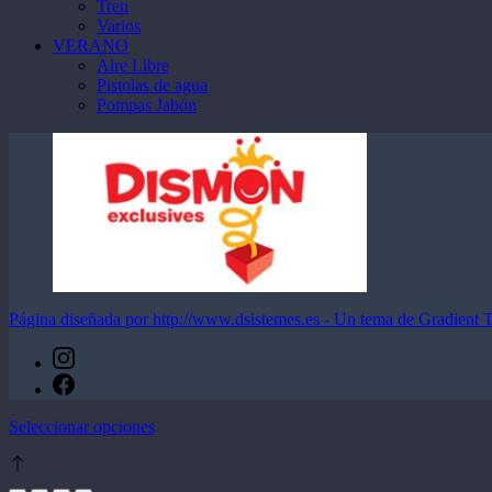
Tren
Varios
VERANO
Aire Libre
Pistolas de agua
Pompas Jabón
Página diseñada por http://www.dsistemes.es - Un tema de Gradient
Este
Seleccionar opciones
producto
tiene
múltiples