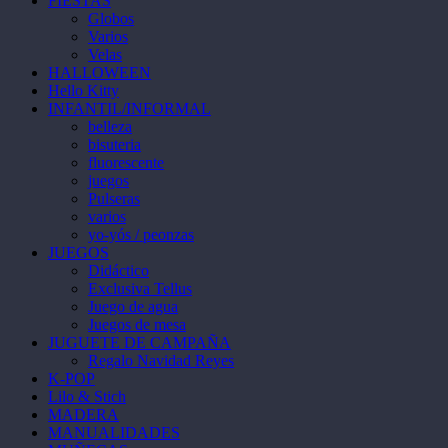
FIESTAS
Globos
Varios
Velas
HALLOWEEN
Hello Kitty
INFANTIL/INFORMAL
belleza
bisuteria
fluorescente
juegos
Pulseras
varios
yo-yós / peonzas
JUEGOS
Didáctico
Exclusiva Tellus
Juego de agua
Juegos de mesa
JUGUETE DE CAMPAÑA
Regalo Navidad Reyes
K-POP
Lilo & Stich
MADERA
MANUALIDADES