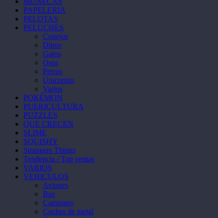
MUÑECAS
PAPELERIA
PELOTAS
PELUCHES
Conejos
Dinos
Gatos
Osos
Perros
Unicornio
Varios
POKÉMON
PUERICULTURA
PUZZLES
QUE CRECEN
SLIME
SQUISHY
Strangers Things
Tendencia / Top ventas
VARIOS
VEHICULOS
Aviones
Bus
Camiones
Coches de metal