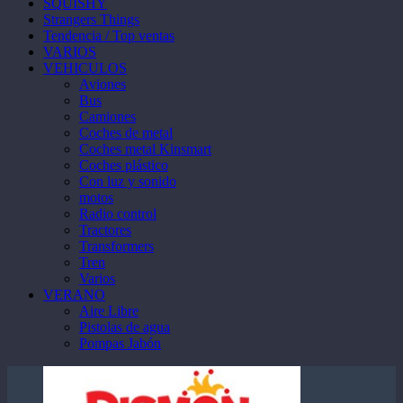
SQUISHY
Strangers Things
Tendencia / Top ventas
VARIOS
VEHICULOS
Aviones
Bus
Camiones
Coches de metal
Coches metal Kinsmart
Coches plástico
Con luz y sonido
motos
Radio control
Tractores
Transformers
Tren
Varios
VERANO
Aire Libre
Pistolas de agua
Pompas Jabón