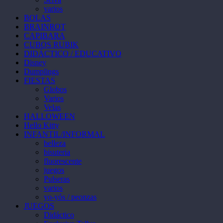
pueden
producto
varios
elegir
BOLAS
en
BRAINROT
la
CAPIBARA
página
CUBOS RUBIK
de
DIDÁCTICO / EDUCATIVO
producto
Disney
Dumplings
FIESTAS
Globos
Varios
Velas
HALLOWEEN
Hello Kitty
INFANTIL/INFORMAL
belleza
bisuteria
fluorescente
juegos
Pulseras
varios
yo-yós / peonzas
JUEGOS
Didáctico