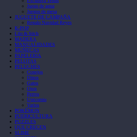
Exclusiva Tellus
Juego de agua
Juegos de mesa
JUGUETE DE CAMPAÑA
Regalo Navidad Reyes
K-POP
Lilo & Stich
MADERA
MANUALIDADES
MUÑECAS
PAPELERIA
PELOTAS
PELUCHES
Conejos
Dinos
Gatos
Osos
Perros
Unicornio
Varios
POKÉMON
PUERICULTURA
PUZZLES
QUE CRECEN
SLIME