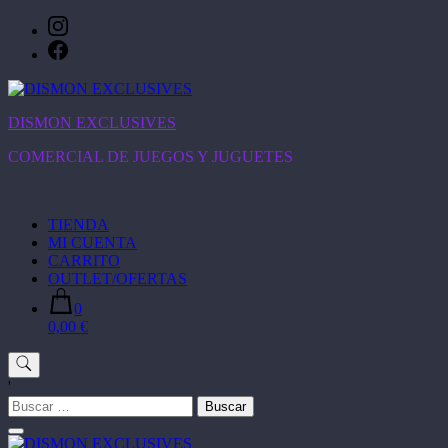
Saltar
al
contenido
DISMON EXCLUSIVES
COMERCIAL DE JUEGOS Y JUGUETES
TIENDA
MI CUENTA
CARRITO
OUTLET/OFERTAS
0
0,00 €
'
Buscar: