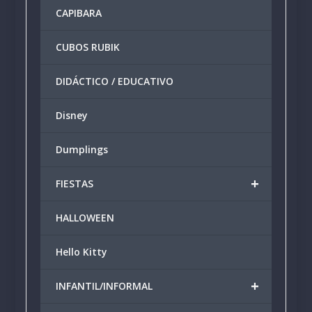
CAPIBARA
página
produ
de
producto
CUBOS RUBIK
DIDÁCTICO / EDUCATIVO
Disney
Dumplings
+
FIESTAS
HALLOWEEN
Hello Kitty
+
INFANTIL/INFORMAL