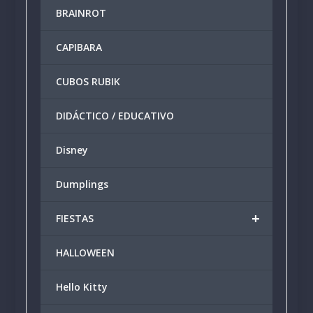
BRAINROT
en
en
la
la
CAPIBARA
página
págin
de
de
producto
produ
CUBOS RUBIK
DIDÁCTICO / EDUCATIVO
Disney
Dumplings
+
FIESTAS
HALLOWEEN
Hello Kitty