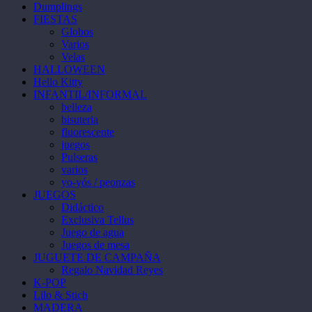
Dumplings
FIESTAS
Globos
Varios
Velas
HALLOWEEN
Hello Kitty
INFANTIL/INFORMAL
belleza
bisuteria
fluorescente
juegos
Pulseras
varios
yo-yós / peonzas
JUEGOS
Didáctico
Exclusiva Tellus
Juego de agua
Juegos de mesa
JUGUETE DE CAMPAÑA
Regalo Navidad Reyes
K-POP
Lilo & Stich
MADERA