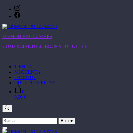
Saltar
al
contenido
DISMON EXCLUSIVES
COMERCIAL DE JUEGOS Y JUGUETES
TIENDA
MI CUENTA
CARRITO
OUTLET/OFERTAS
0
0,00 €
'
Buscar: