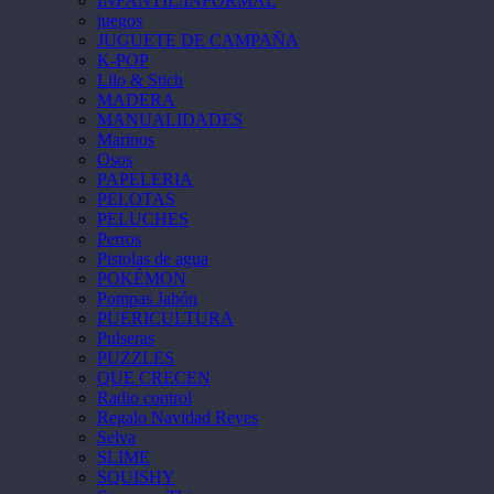
INFANTIL/INFORMAL
juegos
JUGUETE DE CAMPAÑA
K-POP
Lilo & Stich
MADERA
MANUALIDADES
Marinos
Osos
PAPELERIA
PELOTAS
PELUCHES
Perros
Pistolas de agua
POKÉMON
Pompas Jabón
PUERICULTURA
Pulseras
PUZZLES
QUE CRECEN
Radio control
Regalo Navidad Reyes
Selva
SLIME
SQUISHY