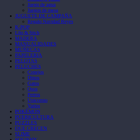
Juego de agua
Juegos de mesa
JUGUETE DE CAMPAÑA
Regalo Navidad Reyes
K-POP
Lilo & Stich
MADERA
MANUALIDADES
MUÑECAS
PAPELERIA
PELOTAS
PELUCHES
Conejos
Dinos
Gatos
Osos
Perros
Unicornio
Varios
POKÉMON
PUERICULTURA
PUZZLES
QUE CRECEN
SLIME
SQUISHY