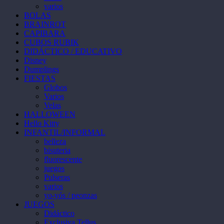
varios
BOLAS
BRAINROT
CAPIBARA
CUBOS RUBIK
DIDÁCTICO / EDUCATIVO
Disney
Dumplings
FIESTAS
Globos
Varios
Velas
HALLOWEEN
Hello Kitty
INFANTIL/INFORMAL
belleza
bisuteria
fluorescente
juegos
Pulseras
varios
yo-yós / peonzas
JUEGOS
Didáctico
Exclusiva Tellus