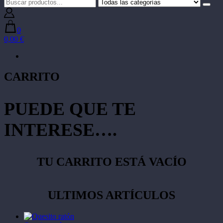
0
0,00 €
CARRITO
PUEDE QUE TE
INTERESE….
TU CARRITO ESTÁ VACÍO
ULTIMOS ARTÍCULOS