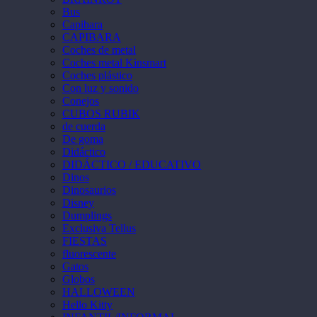
Bus
Capibara
CAPIBARA
Coches de metal
Coches metal Kinsmart
Coches plástico
Con luz y sonido
Conejos
CUBOS RUBIK
de cuerda
De goma
Didáctico
DIDÁCTICO / EDUCATIVO
Dinos
Dinosaurios
Disney
Dumplings
Exclusiva Tellus
FIESTAS
fluorescente
Gatos
Globos
HALLOWEEN
Hello Kitty