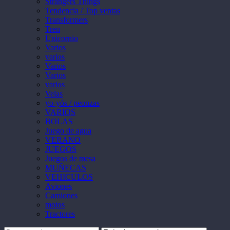
Strangers Things
Tendencia / Top ventas
Transformers
Tren
Unicornio
Varios
varios
Varios
Varios
varios
Velas
yo-yós / peonzas
VARIOS
BOLAS
Juego de agua
VERANO
JUEGOS
Juegos de mesa
MUÑECAS
VEHICULOS
Aviones
Camiones
motos
Tractores