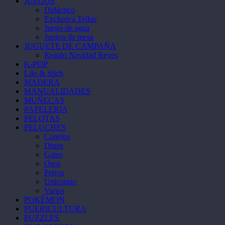
JUEGOS
Didáctico
Exclusiva Tellus
Juego de agua
Juegos de mesa
JUGUETE DE CAMPAÑA
Regalo Navidad Reyes
K-POP
Lilo & Stich
MADERA
MANUALIDADES
MUÑECAS
PAPELERIA
PELOTAS
PELUCHES
Conejos
Dinos
Gatos
Osos
Perros
Unicornio
Varios
POKÉMON
PUERICULTURA
PUZZLES