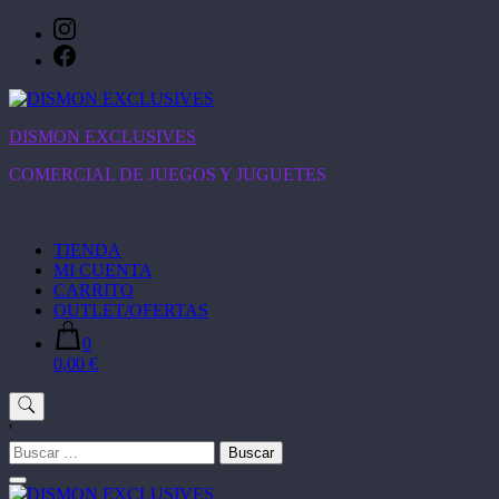
Saltar
al
contenido
DISMON EXCLUSIVES
COMERCIAL DE JUEGOS Y JUGUETES
TIENDA
MI CUENTA
CARRITO
OUTLET/OFERTAS
0
0,00 €
'
Buscar: