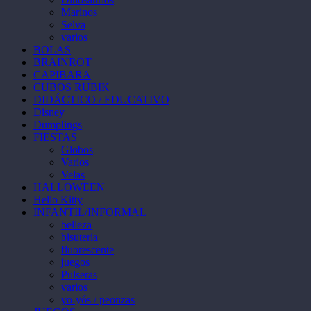
página
Marinos
de
Selva
producto
varios
BOLAS
BRAINROT
CAPIBARA
CUBOS RUBIK
DIDÁCTICO / EDUCATIVO
Disney
Dumplings
FIESTAS
Globos
Varios
Velas
HALLOWEEN
Hello Kitty
INFANTIL/INFORMAL
belleza
bisuteria
fluorescente
juegos
Pulseras
varios
yo-yós / peonzas