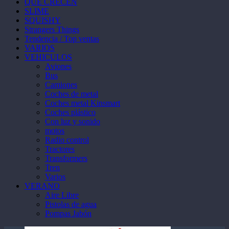
QUE CRECEN
SLIME
SQUISHY
Strangers Things
Tendencia / Top ventas
VARIOS
VEHICULOS
Aviones
Bus
Camiones
Coches de metal
Coches metal Kinsmart
Coches plástico
Con luz y sonido
motos
Radio control
Tractores
Transformers
Tren
Varios
VERANO
Aire Libre
Pistolas de agua
Pompas Jabón