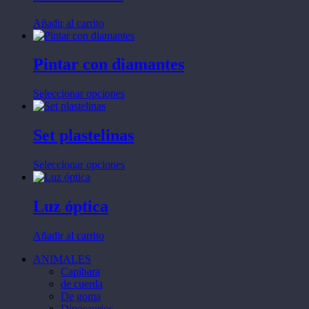
Añadir al carrito
Pintar con diamantes
Este
Seleccionar opciones
producto
tiene
múltiples
Set plastelinas
variantes.
Las
Este
Seleccionar opciones
opciones
producto
se
tiene
pueden
múltiples
Luz óptica
elegir
variantes.
en
Las
la
Añadir al carrito
opciones
página
se
de
ANIMALES
pueden
producto
Capibara
elegir
de cuerda
en
De goma
la
Dinosaurios