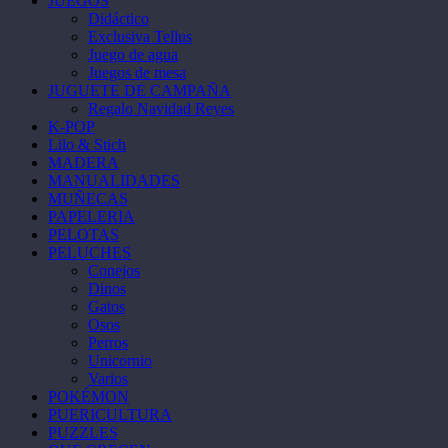
JUEGOS
Didáctico
Exclusiva Tellus
Juego de agua
Juegos de mesa
JUGUETE DE CAMPAÑA
Regalo Navidad Reyes
K-POP
Lilo & Stich
MADERA
MANUALIDADES
MUÑECAS
PAPELERIA
PELOTAS
PELUCHES
Conejos
Dinos
Gatos
Osos
Perros
Unicornio
Varios
POKÉMON
PUERICULTURA
PUZZLES