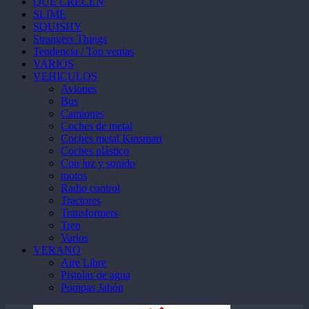
QUE CRECEN
SLIME
SQUISHY
Strangers Things
Tendencia / Top ventas
VARIOS
VEHICULOS
Aviones
Bus
Camiones
Coches de metal
Coches metal Kinsmart
Coches plástico
Con luz y sonido
motos
Radio control
Tractores
Transformers
Tren
Varios
VERANO
Aire Libre
Pistolas de agua
Pompas Jabón