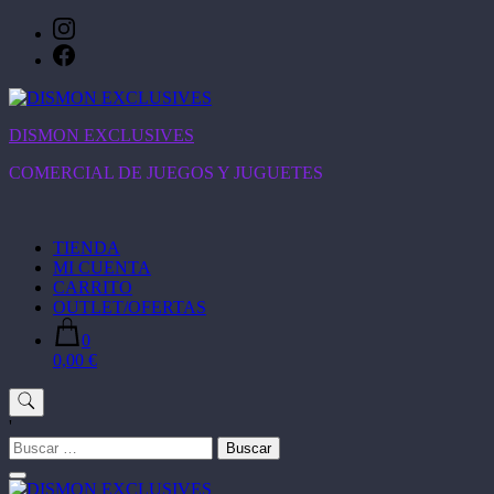
Saltar
al
contenido
DISMON EXCLUSIVES
COMERCIAL DE JUEGOS Y JUGUETES
TIENDA
MI CUENTA
CARRITO
OUTLET/OFERTAS
0
0,00 €
'
Buscar: