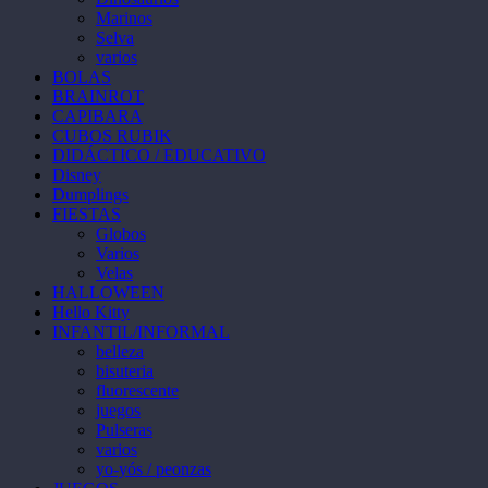
Marinos
Selva
varios
BOLAS
BRAINROT
CAPIBARA
CUBOS RUBIK
DIDÁCTICO / EDUCATIVO
Disney
Dumplings
FIESTAS
Globos
Varios
Velas
HALLOWEEN
Hello Kitty
INFANTIL/INFORMAL
belleza
bisuteria
fluorescente
juegos
Pulseras
varios
yo-yós / peonzas