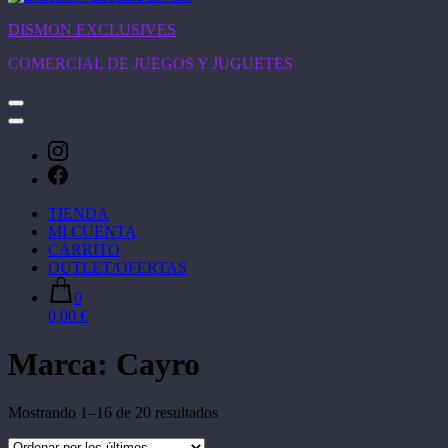
DISMON EXCLUSIVES
COMERCIAL DE JUEGOS Y JUGUETES
TIENDA
MI CUENTA
CARRITO
OUTLET/OFERTAS
0
0,00 €
Marca:
Cayro
Ordenado
Mostrando 1–16 de 20 resultados
por
los