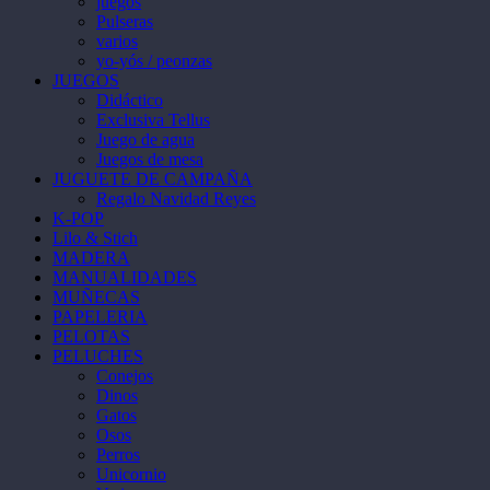
juegos
Pulseras
varios
yo-yós / peonzas
JUEGOS
Didáctico
Exclusiva Tellus
Juego de agua
Juegos de mesa
JUGUETE DE CAMPAÑA
Regalo Navidad Reyes
K-POP
Lilo & Stich
MADERA
MANUALIDADES
MUÑECAS
PAPELERIA
PELOTAS
PELUCHES
Conejos
Dinos
Gatos
Osos
Perros
Unicornio