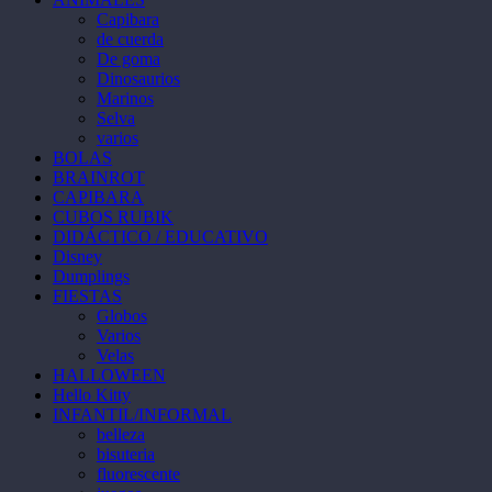
Capibara
de cuerda
De goma
Dinosaurios
Marinos
Selva
varios
BOLAS
BRAINROT
CAPIBARA
CUBOS RUBIK
DIDÁCTICO / EDUCATIVO
Disney
Dumplings
FIESTAS
Globos
Varios
Velas
HALLOWEEN
Hello Kitty
INFANTIL/INFORMAL
belleza
bisuteria
fluorescente