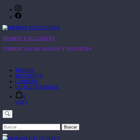
Saltar
al
contenido
DISMON EXCLUSIVES
COMERCIAL DE JUEGOS Y JUGUETES
TIENDA
MI CUENTA
CARRITO
OUTLET/OFERTAS
0
0,00 €
'
Buscar: