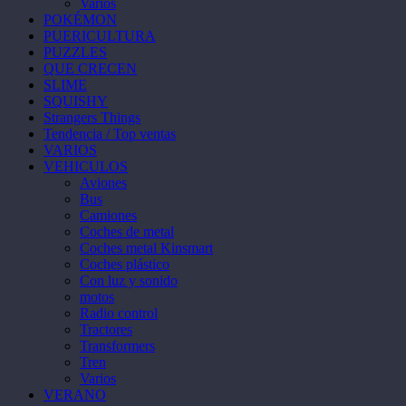
Varios
POKÉMON
PUERICULTURA
PUZZLES
QUE CRECEN
SLIME
SQUISHY
Strangers Things
Tendencia / Top ventas
VARIOS
VEHICULOS
Aviones
Bus
Camiones
Coches de metal
Coches metal Kinsmart
Coches plástico
Con luz y sonido
motos
Radio control
Tractores
Transformers
Tren
Varios
VERANO