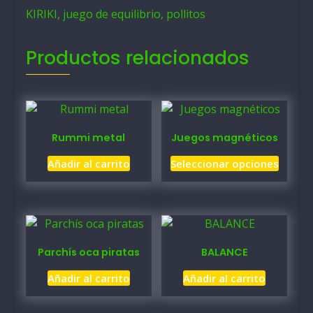
KIRIKI, juego de equilibrio, pollitos
Productos relacionados
Rummi metal
Juegos magnéticos
Este
Añadir al carrito
Seleccionar opciones
produ
tiene
múltip
varian
Las
Parchís oca piratas
BALANCE
opcio
se
Añadir al carrito
Añadir al carrito
puede
elegir