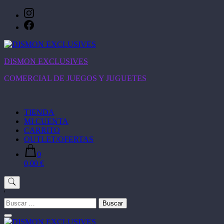
Saltar
al
contenido
DISMON EXCLUSIVES
COMERCIAL DE JUEGOS Y JUGUETES
TIENDA
MI CUENTA
CARRITO
OUTLET/OFERTAS
0
0,00 €
'
Buscar: