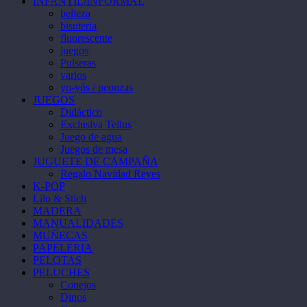
INFANTIL/INFORMAL
belleza
bisuteria
fluorescente
juegos
Pulseras
varios
yo-yós / peonzas
JUEGOS
Didáctico
Exclusiva Tellus
Juego de agua
Juegos de mesa
JUGUETE DE CAMPAÑA
Regalo Navidad Reyes
K-POP
Lilo & Stich
MADERA
MANUALIDADES
MUÑECAS
PAPELERIA
PELOTAS
PELUCHES
Conejos
Dinos