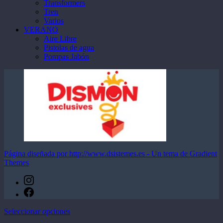
Transformers
Tren
Varios
VERANO
Aire Libre
Pistolas de agua
Pompas Jabón
Página diseñada por http://www.dsistemes.es - Un tema de Gradient
Themes
Este
Seleccionar opciones
producto