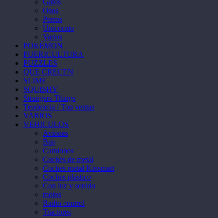
Gatos
Osos
Perros
Unicornio
Varios
POKÉMON
PUERICULTURA
PUZZLES
QUE CRECEN
SLIME
SQUISHY
Strangers Things
Tendencia / Top ventas
VARIOS
VEHICULOS
Aviones
Bus
Camiones
Coches de metal
Coches metal Kinsmart
Coches plástico
Con luz y sonido
motos
Radio control
Tractores