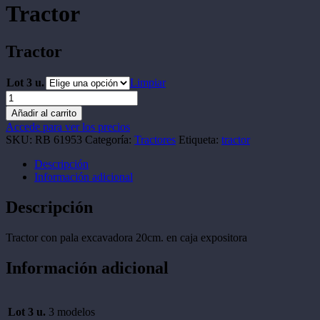
Tractor
Tractor
Lot 3 u.
Limpiar
Tractor
cantidad
Añadir al carrito
Accede para ver los precios
SKU:
RB 61953
Categoría:
Tractores
Etiqueta:
tractor
Descripción
Información adicional
Descripción
Tractor con pala excavadora 20cm. en caja expositora
Información adicional
Lot 3 u.
3 modelos