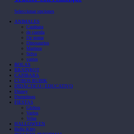
variantes.
en
Las
la
Este
Seleccionar opciones
opciones
página
producto
se
de
ANIMALES
tiene
pueden
producto
Capibara
múltiples
elegir
de cuerda
variantes.
en
De goma
Las
la
Dinosaurios
opciones
página
Marinos
se
de
Selva
pueden
producto
varios
elegir
BOLAS
en
BRAINROT
la
CAPIBARA
página
CUBOS RUBIK
de
DIDÁCTICO / EDUCATIVO
producto
Disney
Dumplings
FIESTAS
Globos
Varios
Velas
HALLOWEEN
Hello Kitty