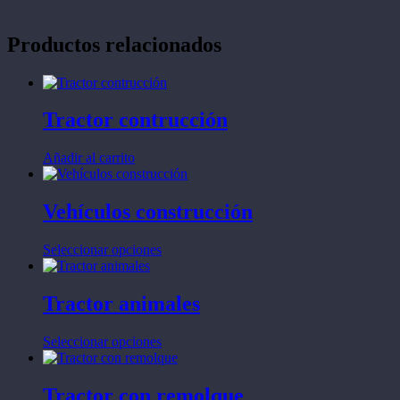
Productos relacionados
Tractor contrucción
Añadir al carrito
Vehículos construcción
Este
Seleccionar opciones
producto
tiene
múltiples
Tractor animales
variantes.
Las
Este
Seleccionar opciones
opciones
producto
se
tiene
pueden
múltiples
Tractor con remolque
elegir