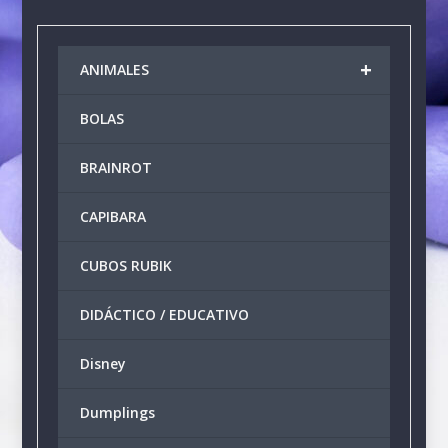
múltiples
Las
variantes.
opcio
Las
+
se
ANIMALES
opciones
puede
se
elegir
BOLAS
pueden
en
elegir
la
BRAINROT
en
págin
la
de
CAPIBARA
página
produ
de
producto
CUBOS RUBIK
DIDÁCTICO / EDUCATIVO
Disney
Dumplings