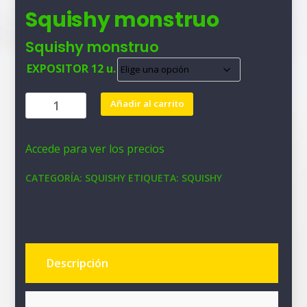
Squishy monstruo
Squishy monstruo
EXPOSITOR 12 u.
Squishy
Añadir al carrito
monstruo
cantidad
Accede para ver los precios
CATEGORÍA:
SQUISHY
ETIQUETA:
SQUISHY
Descripción