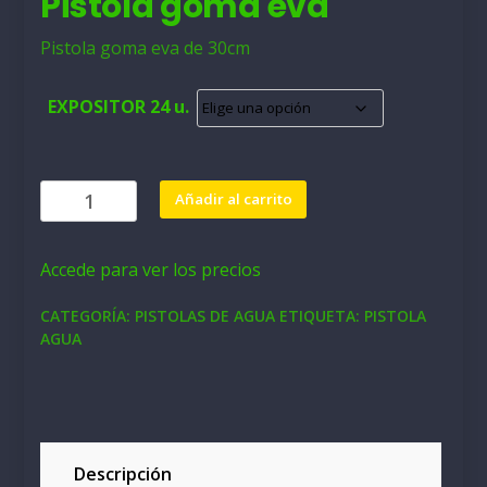
Pistola goma eva
Pistola goma eva de 30cm
EXPOSITOR 24 u.
Pistola
Añadir al carrito
goma
eva
Accede para ver los precios
cantidad
CATEGORÍA:
PISTOLAS DE AGUA
ETIQUETA:
PISTOLA
AGUA
Descripción