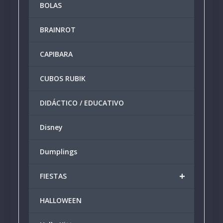
BOLAS
pueden
elegir
BRAINROT
en
la
CAPIBARA
página
de
producto
CUBOS RUBIK
DIDÁCTICO / EDUCATIVO
Disney
Dumplings
+
FIESTAS
HALLOWEEN