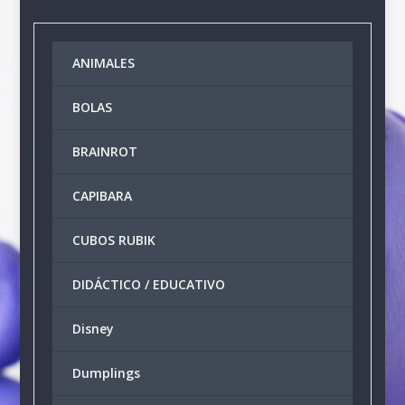
múltiples
variantes.
Las
ANIMALES
opciones
se
BOLAS
pueden
elegir
BRAINROT
en
la
CAPIBARA
página
de
producto
CUBOS RUBIK
DIDÁCTICO / EDUCATIVO
Disney
Dumplings