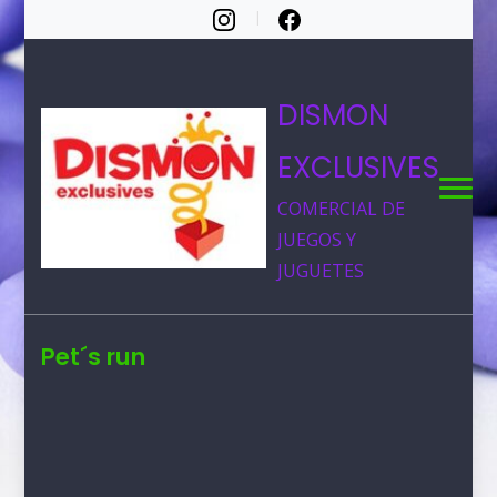
DISMON
EXCLUSIVES
COMERCIAL DE
JUEGOS Y
JUGUETES
Pet´s run