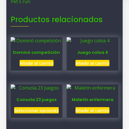
Pet´s run
Productos relacionados
Dominó competición
Juego coloa 4
Añadir al carrito
Añadir al carrito
Consola 23 juegos
Maletín enfermera
Este
Seleccionar opciones
Añadir al carrito
producto
tiene