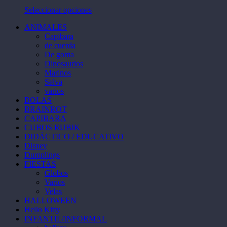
Las
la
Este
Seleccionar opciones
opciones
página
producto
se
de
ANIMALES
tiene
pueden
producto
Capibara
múltiples
elegir
de cuerda
variantes.
en
De goma
Las
la
Dinosaurios
opciones
página
Marinos
se
de
Selva
pueden
producto
varios
elegir
BOLAS
en
BRAINROT
la
CAPIBARA
página
CUBOS RUBIK
de
DIDÁCTICO / EDUCATIVO
producto
Disney
Dumplings
FIESTAS
Globos
Varios
Velas
HALLOWEEN
Hello Kitty
INFANTIL/INFORMAL