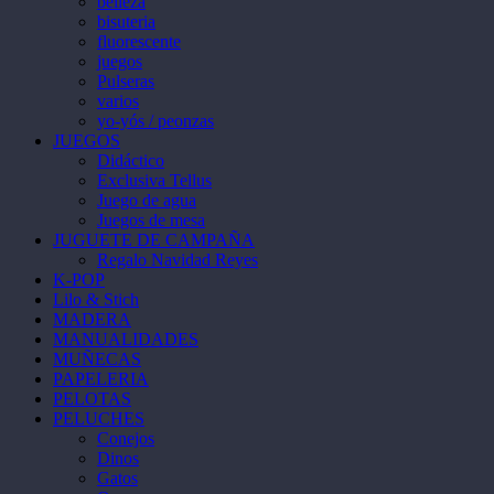
belleza
bisuteria
fluorescente
juegos
Pulseras
varios
yo-yós / peonzas
JUEGOS
Didáctico
Exclusiva Tellus
Juego de agua
Juegos de mesa
JUGUETE DE CAMPAÑA
Regalo Navidad Reyes
K-POP
Lilo & Stich
MADERA
MANUALIDADES
MUÑECAS
PAPELERIA
PELOTAS
PELUCHES
Conejos
Dinos
Gatos