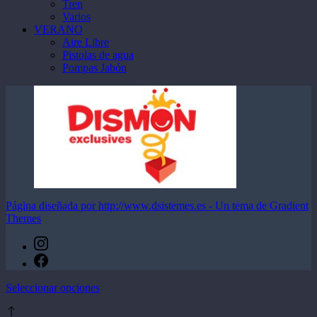
Tren
Varios
VERANO
Aire Libre
Pistolas de agua
Pompas Jabón
Página diseñada por http://www.dsistemes.es - Un tema de Gradient
Themes
Este
Seleccionar opciones
producto
tiene