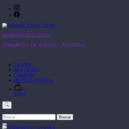
Saltar
al
contenido
DISMON EXCLUSIVES
COMERCIAL DE JUEGOS Y JUGUETES
TIENDA
MI CUENTA
CARRITO
OUTLET/OFERTAS
0
0,00 €
'
Buscar: