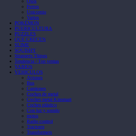
Osos
Perros
Unicornio
Varios
POKÉMON
PUERICULTURA
PUZZLES
QUE CRECEN
SLIME
SQUISHY
Strangers Things
Tendencia / Top ventas
VARIOS
VEHICULOS
Aviones
Bus
Camiones
Coches de metal
Coches metal Kinsmart
Coches plástico
Con luz y sonido
motos
Radio control
Tractores
Transformers