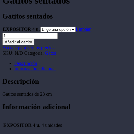
Gatitos sentados
Gatitos sentados
EXPOSITOR 4 u.
Limpiar
Gatitos
sentados
Añadir al carrito
cantidad
Accede para ver los precios
SKU:
N/D
Categoría:
Gatos
Descripción
Información adicional
Descripción
Gatitos sentados de 23 cm
Información adicional
EXPOSITOR 4 u.
4 unidades