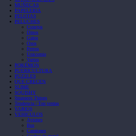
MUÑECAS
PAPELERIA
PELOTAS
PELUCHES
Conejos
Dinos
Gatos
Osos
Perros
Unicornio
Varios
POKÉMON
PUERICULTURA
PUZZLES
QUE CRECEN
SLIME
SQUISHY
Strangers Things
Tendencia / Top ventas
VARIOS
VEHICULOS
Aviones
Bus
Camiones