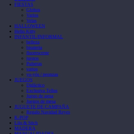
FIESTAS
Globos
Varios
Velas
HALLOWEEN
Hello Kitty
INFANTIL/INFORMAL
belleza
bisuteria
fluorescente
juegos
Pulseras
varios
yo-yós / peonzas
JUEGOS
Didáctico
Exclusiva Tellus
Juego de agua
Juegos de mesa
JUGUETE DE CAMPAÑA
Regalo Navidad Reyes
K-POP
Lilo & Stich
MADERA
MANUALIDADES