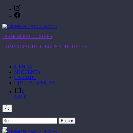
Saltar
al
contenido
DISMON EXCLUSIVES
COMERCIAL DE JUEGOS Y JUGUETES
TIENDA
MI CUENTA
CARRITO
OUTLET/OFERTAS
0
0,00 €
'
Buscar: