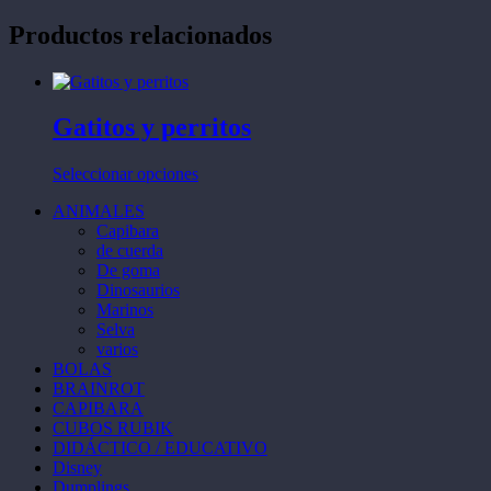
Productos relacionados
Gatitos y perritos
Este
Seleccionar opciones
producto
ANIMALES
tiene
Capibara
múltiples
de cuerda
variantes.
De goma
Las
Dinosaurios
opciones
Marinos
se
Selva
pueden
varios
elegir
BOLAS
en
BRAINROT
la
CAPIBARA
página
CUBOS RUBIK
de
DIDÁCTICO / EDUCATIVO
producto
Disney
Dumplings