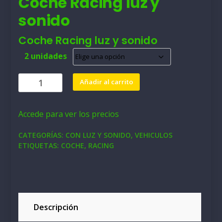
Coche Racing luz y
sonido
Coche Racing luz y sonido
2 unidades
Coche
Añadir al carrito
Racing
luz
Accede para ver los precios
y
sonido
CATEGORÍAS:
CON LUZ Y SONIDO
,
VEHICULOS
cantidad
ETIQUETAS:
COCHE
,
RACING
Descripción