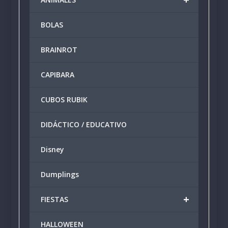
opciones
se
producto
produ
se
puede
BOLAS
pueden
elegir
elegir
en
BRAINROT
en
la
la
págin
CAPIBARA
página
de
de
produ
producto
CUBOS RUBIK
DIDÁCTICO / EDUCATIVO
Disney
Dumplings
+
FIESTAS
HALLOWEEN