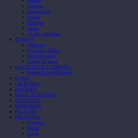
belleza
bisuteria
fluorescente
juegos
Pulseras
varios
yo-yós / peonzas
JUEGOS
Didáctico
Exclusiva Tellus
Juego de agua
Juegos de mesa
JUGUETE DE CAMPAÑA
Regalo Navidad Reyes
K-POP
Lilo & Stich
MADERA
MANUALIDADES
MUÑECAS
PAPELERIA
PELOTAS
PELUCHES
Conejos
Dinos
Gatos