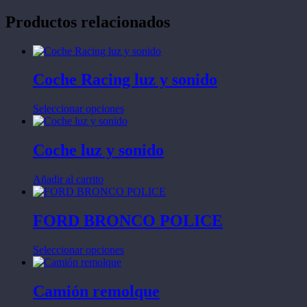
Productos relacionados
Coche Racing luz y sonido
Este
Seleccionar opciones
producto
tiene
múltiples
Coche luz y sonido
variantes.
Las
Añadir al carrito
opciones
se
pueden
FORD BRONCO POLICE
elegir
en
la
Este
Seleccionar opciones
página
producto
de
tiene
producto
múltiples
Camión remolque
variantes.