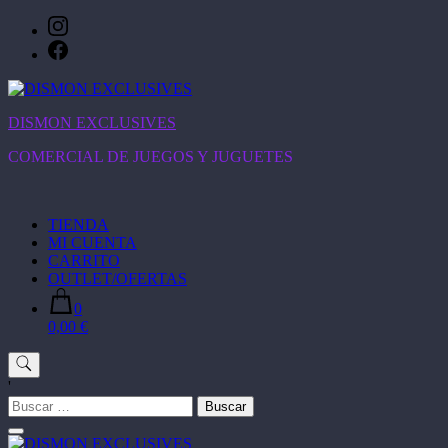
Saltar
al
contenido
DISMON EXCLUSIVES
COMERCIAL DE JUEGOS Y JUGUETES
TIENDA
MI CUENTA
CARRITO
OUTLET/OFERTAS
0
0,00 €
'
Buscar: