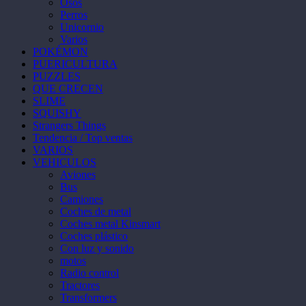
Osos
Perros
Unicornio
Varios
POKÉMON
PUERICULTURA
PUZZLES
QUE CRECEN
SLIME
SQUISHY
Strangers Things
Tendencia / Top ventas
VARIOS
VEHICULOS
Aviones
Bus
Camiones
Coches de metal
Coches metal Kinsmart
Coches plástico
Con luz y sonido
motos
Radio control
Tractores
Transformers