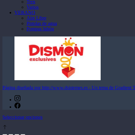
Tren
Varios
VERANO
Aire Libre
Pistolas de agua
Pompas Jabón
Página diseñada por http://www.dsistemes.es - Un tema de Gradient
Este
Seleccionar opciones
producto
tiene
múltiples