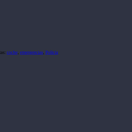
tas:
coche
,
emergencias
,
Policia