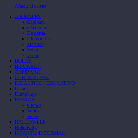
Las
Añadir al carrito
opciones
se
ANIMALES
pueden
Capibara
elegir
de cuerda
en
De goma
la
Dinosaurios
página
Marinos
de
Selva
producto
varios
BOLAS
BRAINROT
CAPIBARA
CUBOS RUBIK
DIDÁCTICO / EDUCATIVO
Disney
Dumplings
FIESTAS
Globos
Varios
Velas
HALLOWEEN
Hello Kitty
INFANTIL/INFORMAL