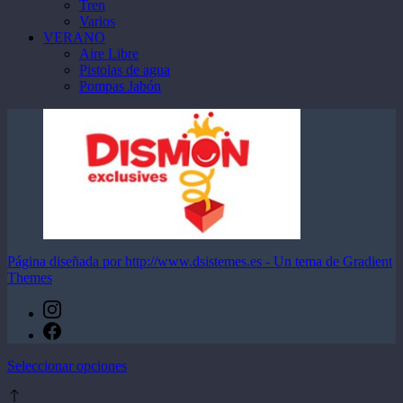
Tren
Varios
VERANO
Aire Libre
Pistolas de agua
Pompas Jabón
Página diseñada por http://www.dsistemes.es - Un tema de Gradient
Themes
Este
Seleccionar opciones
producto
tiene