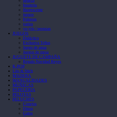
belleza
bisuteria
fluorescente
juegos
Pulseras
varios
yo-yós / peonzas
JUEGOS
Didáctico
Exclusiva Tellus
Juego de agua
Juegos de mesa
JUGUETE DE CAMPAÑA
Regalo Navidad Reyes
K-POP
Lilo & Stich
MADERA
MANUALIDADES
MUÑECAS
PAPELERIA
PELOTAS
PELUCHES
Conejos
Dinos
Gatos