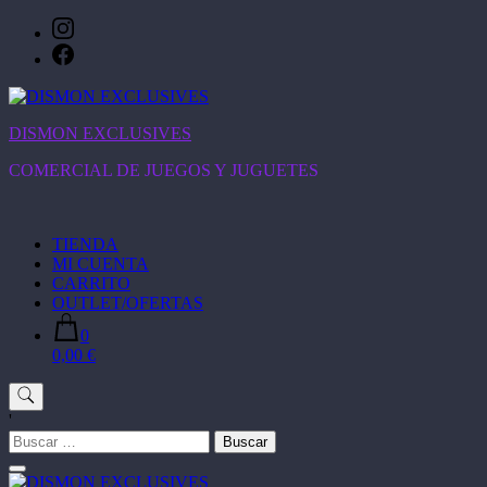
Saltar
al
contenido
DISMON EXCLUSIVES
COMERCIAL DE JUEGOS Y JUGUETES
TIENDA
MI CUENTA
CARRITO
OUTLET/OFERTAS
0
0,00 €
'
Buscar: