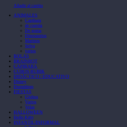
Las
la
Añadir al carrito
opciones
página
se
de
ANIMALES
pueden
producto
Capibara
elegir
de cuerda
en
De goma
la
Dinosaurios
página
Marinos
de
Selva
producto
varios
BOLAS
BRAINROT
CAPIBARA
CUBOS RUBIK
DIDÁCTICO / EDUCATIVO
Disney
Dumplings
FIESTAS
Globos
Varios
Velas
HALLOWEEN
Hello Kitty
INFANTIL/INFORMAL