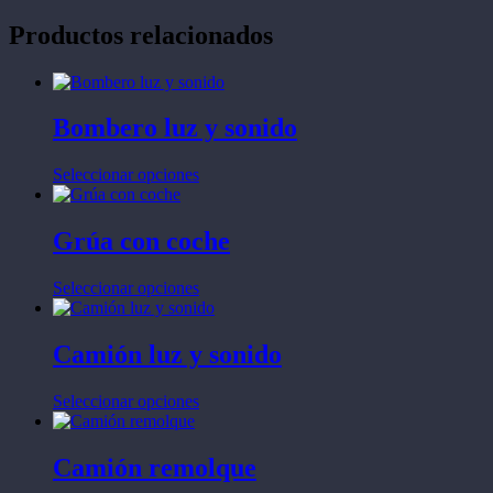
Productos relacionados
Bombero luz y sonido
Este
Seleccionar opciones
producto
tiene
múltiples
Grúa con coche
variantes.
Las
Este
Seleccionar opciones
opciones
producto
se
tiene
pueden
múltiples
Camión luz y sonido
elegir
variantes.
en
Las
la
Este
Seleccionar opciones
opciones
página
producto
se
de
tiene
pueden
producto
múltiples
Camión remolque
elegir
variantes.
en