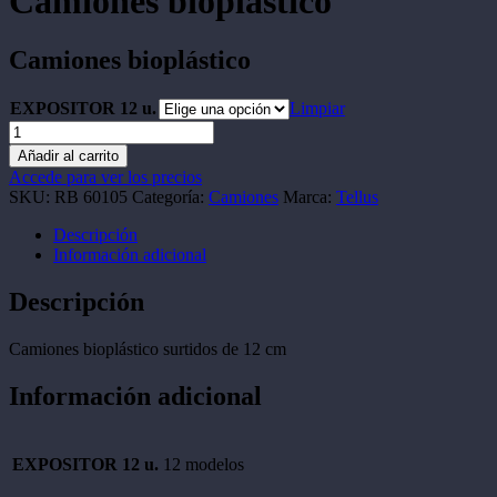
Camiones bioplástico
Camiones bioplástico
EXPOSITOR 12 u.
Limpiar
Camiones
bioplástico
Añadir al carrito
cantidad
Accede para ver los precios
SKU:
RB 60105
Categoría:
Camiones
Marca:
Tellus
Descripción
Información adicional
Descripción
Camiones bioplástico surtidos de 12 cm
Información adicional
EXPOSITOR 12 u.
12 modelos