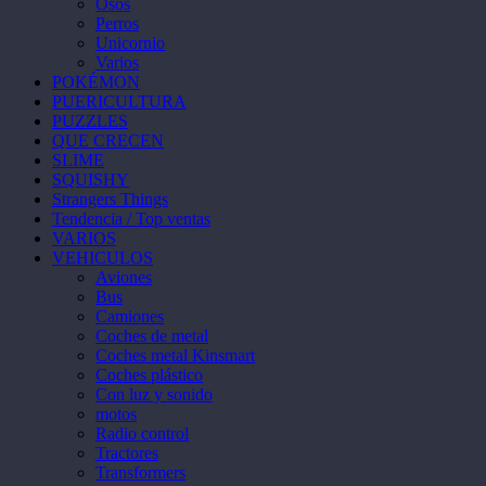
Osos
Perros
Unicornio
Varios
POKÉMON
PUERICULTURA
PUZZLES
QUE CRECEN
SLIME
SQUISHY
Strangers Things
Tendencia / Top ventas
VARIOS
VEHICULOS
Aviones
Bus
Camiones
Coches de metal
Coches metal Kinsmart
Coches plástico
Con luz y sonido
motos
Radio control
Tractores
Transformers