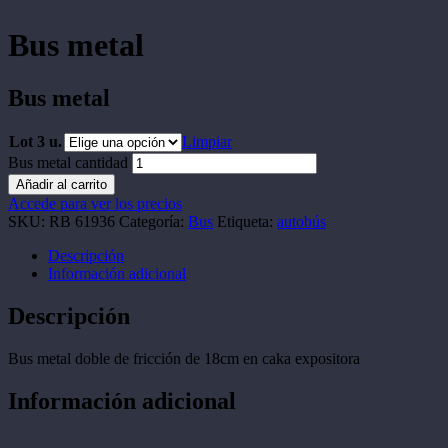
Bus metal
Bus metal
Lot 3 u.
Limpiar
Bus metal cantidad
Añadir al carrito
Accede para ver los precios
SKU:
RB 61936
Categoría:
Bus
Etiqueta:
autobús
Descripción
Información adicional
Descripción
Bus metal doble de fricción de 18cm en caka expositora
Información adicional