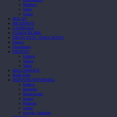
Marinos
Selva
varios
BOLAS
BRAINROT
CAPIBARA
CUBOS RUBIK
DIDÁCTICO / EDUCATIVO
Disney
Dumplings
FIESTAS
Globos
Varios
Velas
HALLOWEEN
Hello Kitty
INFANTIL/INFORMAL
belleza
bisuteria
fluorescente
juegos
Pulseras
varios
yo-yós / peonzas