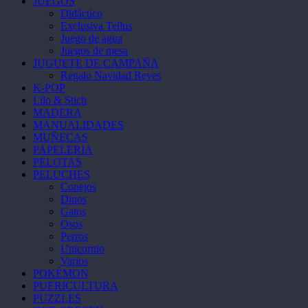
JUEGOS
Didáctico
Exclusiva Tellus
Juego de agua
Juegos de mesa
JUGUETE DE CAMPAÑA
Regalo Navidad Reyes
K-POP
Lilo & Stich
MADERA
MANUALIDADES
MUÑECAS
PAPELERIA
PELOTAS
PELUCHES
Conejos
Dinos
Gatos
Osos
Perros
Unicornio
Varios
POKÉMON
PUERICULTURA
PUZZLES