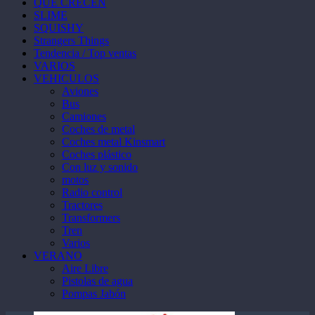
QUE CRECEN
SLIME
SQUISHY
Strangers Things
Tendencia / Top ventas
VARIOS
VEHICULOS
Aviones
Bus
Camiones
Coches de metal
Coches metal Kinsmart
Coches plástico
Con luz y sonido
motos
Radio control
Tractores
Transformers
Tren
Varios
VERANO
Aire Libre
Pistolas de agua
Pompas Jabón