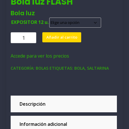
Bola luz FLASH
Bola luz
EXPOSITOR 12 u.
Bola
Añadir al carrito
luz
FLASH
Accede para ver los precios
cantidad
CATEGORÍA:
BOLAS
ETIQUETAS:
BOLA
,
SALTARINA
Descripción
Información adicional