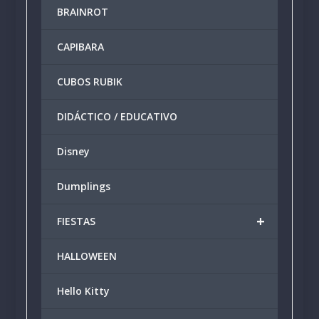
BRAINROT
en
en
la
la
CAPIBARA
página
págin
de
de
producto
produ
CUBOS RUBIK
DIDÁCTICO / EDUCATIVO
Disney
Dumplings
+
FIESTAS
HALLOWEEN
Hello Kitty