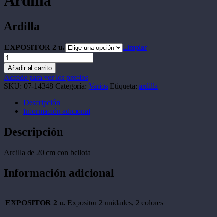
Ardilla
Ardilla
EXPOSITOR 2 u.
Limpiar
Ardilla
cantidad
Añadir al carrito
Accede para ver los precios
SKU:
07-14348
Categoría:
Varios
Etiqueta:
ardilla
Descripción
Información adicional
Descripción
Ardilla de 20 cm con bellota
Información adicional
EXPOSITOR 2 u.
Expositor 2 unidades, 2 colores