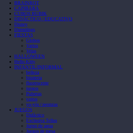
BRAINROT
la
CAPIBARA
página
CUBOS RUBIK
de
DIDÁCTICO / EDUCATIVO
producto
Disney
Dumplings
FIESTAS
Globos
Varios
Velas
HALLOWEEN
Hello Kitty
INFANTIL/INFORMAL
belleza
bisuteria
fluorescente
juegos
Pulseras
varios
yo-yós / peonzas
JUEGOS
Didáctico
Exclusiva Tellus
Juego de agua
Juegos de mesa