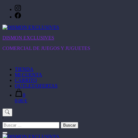
Saltar
al
contenido
DISMON EXCLUSIVES
COMERCIAL DE JUEGOS Y JUGUETES
TIENDA
MI CUENTA
CARRITO
OUTLET/OFERTAS
0
0,00 €
'
Buscar: