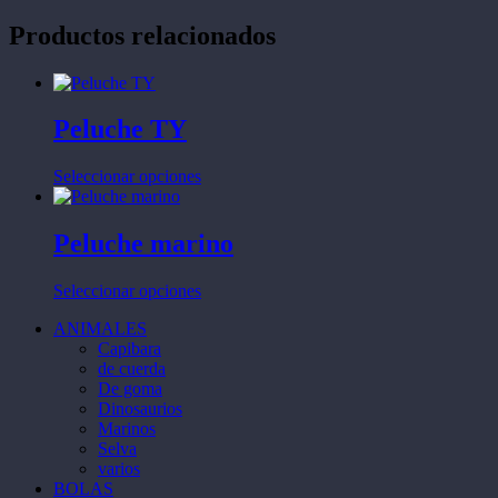
Productos relacionados
Peluche TY
Este
Seleccionar opciones
producto
tiene
múltiples
Peluche marino
variantes.
Las
Este
Seleccionar opciones
opciones
producto
se
ANIMALES
tiene
pueden
Capibara
múltiples
elegir
de cuerda
variantes.
en
De goma
Las
la
Dinosaurios
opciones
página
Marinos
se
de
Selva
pueden
producto
varios
elegir
BOLAS
en