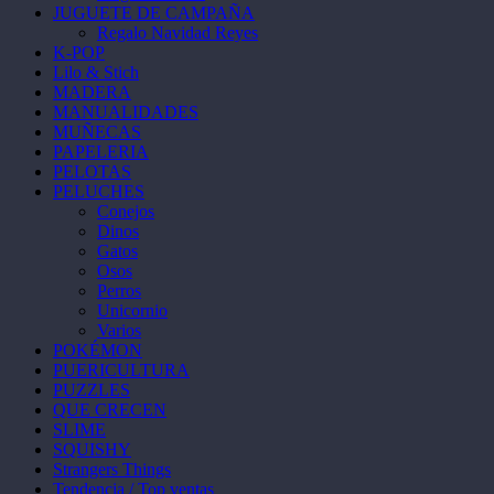
JUGUETE DE CAMPAÑA
Regalo Navidad Reyes
K-POP
Lilo & Stich
MADERA
MANUALIDADES
MUÑECAS
PAPELERIA
PELOTAS
PELUCHES
Conejos
Dinos
Gatos
Osos
Perros
Unicornio
Varios
POKÉMON
PUERICULTURA
PUZZLES
QUE CRECEN
SLIME
SQUISHY
Strangers Things
Tendencia / Top ventas