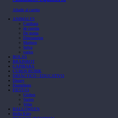
variantes.
en
Las
la
Añadir al carrito
opciones
página
se
de
ANIMALES
pueden
producto
Capibara
elegir
de cuerda
en
De goma
la
Dinosaurios
página
Marinos
de
Selva
producto
varios
BOLAS
BRAINROT
CAPIBARA
CUBOS RUBIK
DIDÁCTICO / EDUCATIVO
Disney
Dumplings
FIESTAS
Globos
Varios
Velas
HALLOWEEN
Hello Kitty