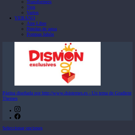
Transformers
Tren
Varios
VERANO
Aire Libre
Pistolas de agua
Pompas Jabón
Página diseñada por http://www.dsistemes.es - Un tema de Gradient
Themes
Este
Seleccionar opciones
producto