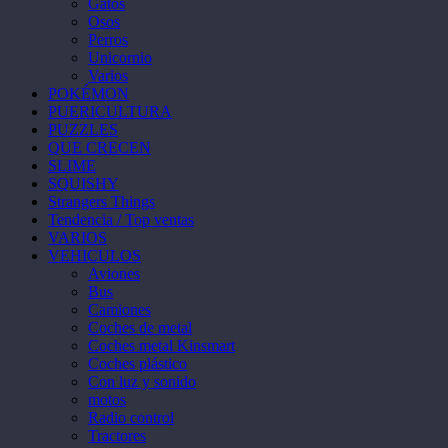
Gatos
Osos
Perros
Unicornio
Varios
POKÉMON
PUERICULTURA
PUZZLES
QUE CRECEN
SLIME
SQUISHY
Strangers Things
Tendencia / Top ventas
VARIOS
VEHICULOS
Aviones
Bus
Camiones
Coches de metal
Coches metal Kinsmart
Coches plástico
Con luz y sonido
motos
Radio control
Tractores