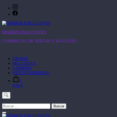
Saltar
al
contenido
DISMON EXCLUSIVES
COMERCIAL DE JUEGOS Y JUGUETES
TIENDA
MI CUENTA
CARRITO
OUTLET/OFERTAS
0
0,00 €
'
Buscar: