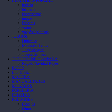
INFANTIL/INFORMAL
belleza
bisuteria
fluorescente
juegos
Pulseras
varios
yo-yós / peonzas
JUEGOS
Didáctico
Exclusiva Tellus
Juego de agua
Juegos de mesa
JUGUETE DE CAMPAÑA
Regalo Navidad Reyes
K-POP
Lilo & Stich
MADERA
MANUALIDADES
MUÑECAS
PAPELERIA
PELOTAS
PELUCHES
Conejos
Dinos