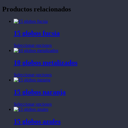
Productos relacionados
15 globos fucsia
Este
Seleccionar opciones
producto
tiene
múltiples
10 globos metalizados
variantes.
Las
Este
Seleccionar opciones
opciones
producto
se
tiene
pueden
múltiples
15 globos naranja
elegir
variantes.
en
Las
la
Este
Seleccionar opciones
opciones
página
producto
se
de
tiene
pueden
producto
múltiples
15 globos azules
elegir
variantes.
en