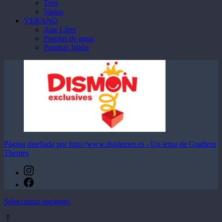
Tren
Varios
VERANO
Aire Libre
Pistolas de agua
Pompas Jabón
Página diseñada por http://www.dsistemes.es - Un tema de Gradient
Themes
Este
Seleccionar opciones
producto
tiene