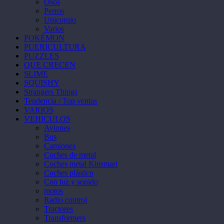
Osos
Perros
Unicornio
Varios
POKÉMON
PUERICULTURA
PUZZLES
QUE CRECEN
SLIME
SQUISHY
Strangers Things
Tendencia / Top ventas
VARIOS
VEHICULOS
Aviones
Bus
Camiones
Coches de metal
Coches metal Kinsmart
Coches plástico
Con luz y sonido
motos
Radio control
Tractores
Transformers