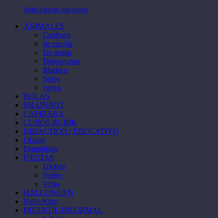
Las
la
Este
Seleccionar opciones
opciones
página
producto
se
de
ANIMALES
tiene
pueden
producto
Capibara
múltiples
elegir
de cuerda
variantes.
en
De goma
Las
la
Dinosaurios
opciones
página
Marinos
se
de
Selva
pueden
producto
varios
elegir
BOLAS
en
BRAINROT
la
CAPIBARA
página
CUBOS RUBIK
de
DIDÁCTICO / EDUCATIVO
producto
Disney
Dumplings
FIESTAS
Globos
Varios
Velas
HALLOWEEN
Hello Kitty
INFANTIL/INFORMAL