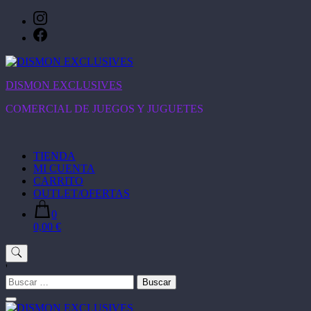
Saltar
al
contenido
DISMON EXCLUSIVES
COMERCIAL DE JUEGOS Y JUGUETES
TIENDA
MI CUENTA
CARRITO
OUTLET/OFERTAS
0
0,00 €
'
Buscar: