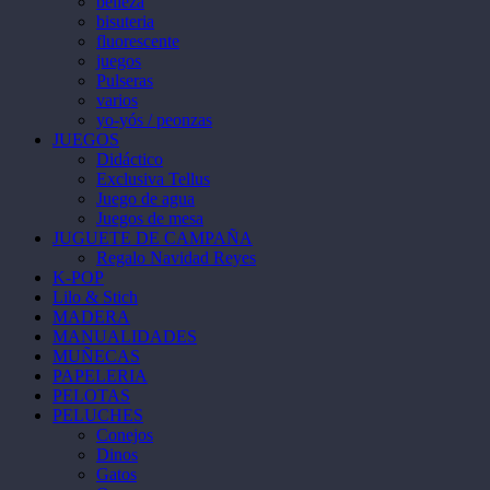
belleza
bisuteria
fluorescente
juegos
Pulseras
varios
yo-yós / peonzas
JUEGOS
Didáctico
Exclusiva Tellus
Juego de agua
Juegos de mesa
JUGUETE DE CAMPAÑA
Regalo Navidad Reyes
K-POP
Lilo & Stich
MADERA
MANUALIDADES
MUÑECAS
PAPELERIA
PELOTAS
PELUCHES
Conejos
Dinos
Gatos