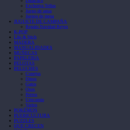
Didáctico
Exclusiva Tellus
Juego de agua
Juegos de mesa
JUGUETE DE CAMPAÑA
Regalo Navidad Reyes
K-POP
Lilo & Stich
MADERA
MANUALIDADES
MUÑECAS
PAPELERIA
PELOTAS
PELUCHES
Conejos
Dinos
Gatos
Osos
Perros
Unicornio
Varios
POKÉMON
PUERICULTURA
PUZZLES
QUE CRECEN