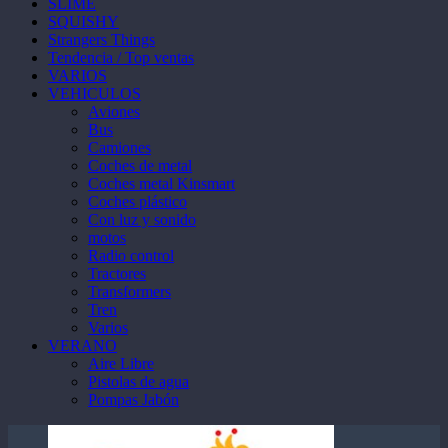
SLIME
SQUISHY
Strangers Things
Tendencia / Top ventas
VARIOS
VEHICULOS
Aviones
Bus
Camiones
Coches de metal
Coches metal Kinsmart
Coches plástico
Con luz y sonido
motos
Radio control
Tractores
Transformers
Tren
Varios
VERANO
Aire Libre
Pistolas de agua
Pompas Jabón