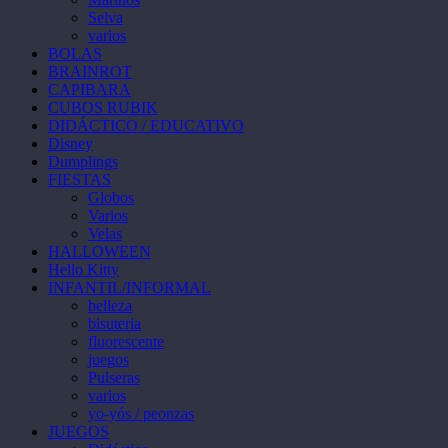
se
Selva
pueden
varios
elegir
BOLAS
en
BRAINROT
la
CAPIBARA
página
CUBOS RUBIK
de
DIDÁCTICO / EDUCATIVO
producto
Disney
Dumplings
FIESTAS
Globos
Varios
Velas
HALLOWEEN
Hello Kitty
INFANTIL/INFORMAL
belleza
bisuteria
fluorescente
juegos
Pulseras
varios
yo-yós / peonzas
JUEGOS