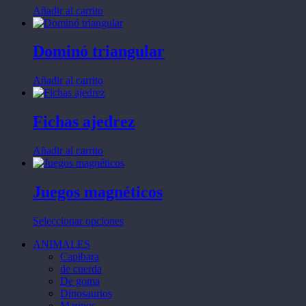
Añadir al carrito
Dominó triangular
Añadir al carrito
Fichas ajedrez
Añadir al carrito
Juegos magnéticos
Este
Seleccionar opciones
producto
ANIMALES
tiene
Capibara
múltiples
de cuerda
variantes.
De goma
Las
Dinosaurios
opciones
Marinos