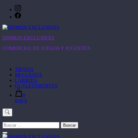
Saltar
al
contenido
DISMON EXCLUSIVES
COMERCIAL DE JUEGOS Y JUGUETES
TIENDA
MI CUENTA
CARRITO
OUTLET/OFERTAS
0
0,00 €
'
Buscar: