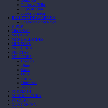
Didáctico
Exclusiva Tellus
Juego de agua
Juegos de mesa
JUGUETE DE CAMPAÑA
Regalo Navidad Reyes
K-POP
Lilo & Stich
MADERA
MANUALIDADES
MUÑECAS
PAPELERIA
PELOTAS
PELUCHES
Conejos
Dinos
Gatos
Osos
Perros
Unicornio
Varios
POKÉMON
PUERICULTURA
PUZZLES
QUE CRECEN