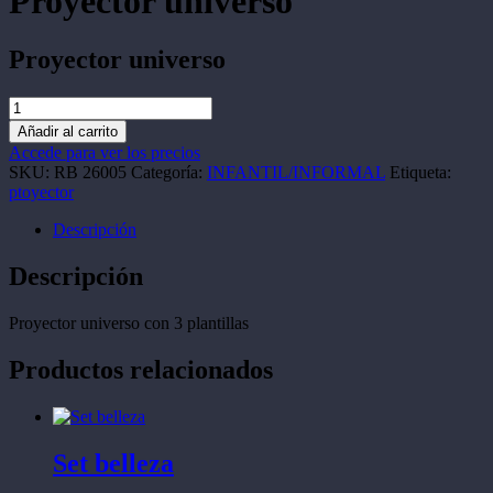
Proyector universo
Proyector universo
Proyector
universo
Añadir al carrito
cantidad
Accede para ver los precios
SKU:
RB 26005
Categoría:
INFANTIL/INFORMAL
Etiqueta:
ptoyector
Descripción
Descripción
Proyector universo con 3 plantillas
Productos relacionados
Set belleza