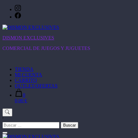
Saltar
al
contenido
DISMON EXCLUSIVES
COMERCIAL DE JUEGOS Y JUGUETES
TIENDA
MI CUENTA
CARRITO
OUTLET/OFERTAS
0
0,00 €
'
Buscar: