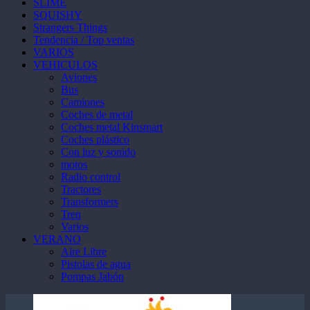
SLIME
SQUISHY
Strangers Things
Tendencia / Top ventas
VARIOS
VEHICULOS
Aviones
Bus
Camiones
Coches de metal
Coches metal Kinsmart
Coches plástico
Con luz y sonido
motos
Radio control
Tractores
Transformers
Tren
Varios
VERANO
Aire Libre
Pistolas de agua
Pompas Jabón