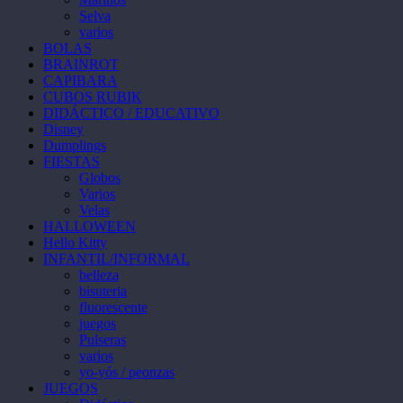
Selva
varios
BOLAS
BRAINROT
CAPIBARA
CUBOS RUBIK
DIDÁCTICO / EDUCATIVO
Disney
Dumplings
FIESTAS
Globos
Varios
Velas
HALLOWEEN
Hello Kitty
INFANTIL/INFORMAL
belleza
bisuteria
fluorescente
juegos
Pulseras
varios
yo-yós / peonzas
JUEGOS