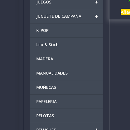
+
P
JUEGOS
Añad
+
JUGUETE DE CAMPAÑA
K-POP
Lilo & Stich
MADERA
MANUALIDADES
MUÑECAS
PAPELERIA
PELOTAS
+
PELUCHES