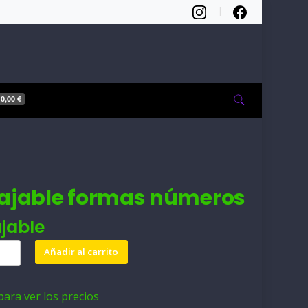
0,00 €
ajable formas números
jable
le
Añadir al carrito
s
para ver los precios
d