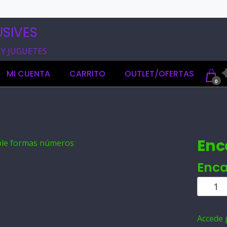
SIVES
 Y JUGUETES
MI CUENTA
CARRITO
OUTLET/OFERTAS
0
Enc
Enca
Encajab
formas
número
Accede 
cantida