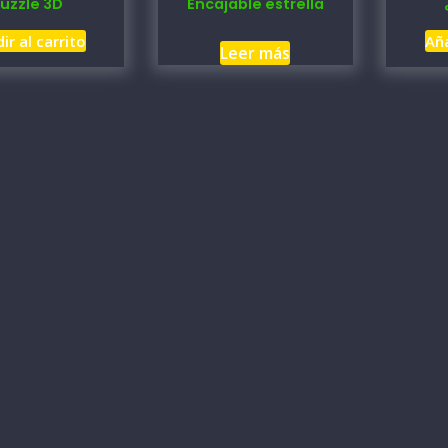
uzzle 3D
Encajable estrella
ir al carrito
Aña
Leer más