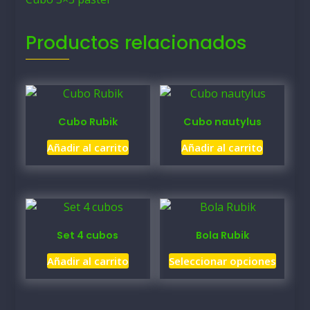
Productos relacionados
Cubo Rubik
Cubo nautylus
Añadir al carrito
Añadir al carrito
Set 4 cubos
Bola Rubik
Este
Añadir al carrito
Seleccionar opciones
produ
tiene
múltip