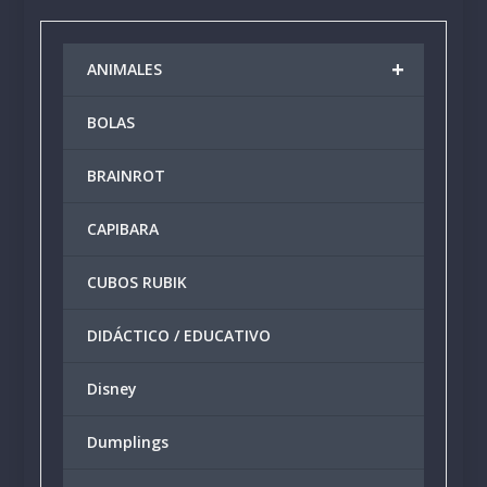
varian
Las
+
ANIMALES
opcio
se
BOLAS
puede
elegir
BRAINROT
en
la
CAPIBARA
págin
de
produ
CUBOS RUBIK
DIDÁCTICO / EDUCATIVO
Disney
Dumplings