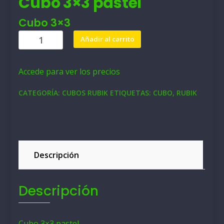
Cubo 3×3 pastel
Cubo 3×3
Cubo
Añadir al carrito
3x3
pastel
Accede para ver los precios
cantidad
CATEGORÍA:
CUBOS RUBIK
ETIQUETAS:
CUBO
,
RUBIK
Descripción
Descripción
Cubo 3×3 pastel