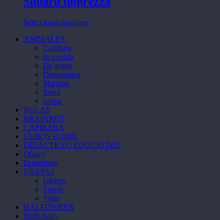
Subaru imprezza
elegir
variantes.
en
Las
la
Este
Seleccionar opciones
opciones
página
producto
se
de
ANIMALES
tiene
pueden
producto
Capibara
múltiples
elegir
de cuerda
variantes.
en
De goma
Las
la
Dinosaurios
opciones
página
Marinos
se
de
Selva
pueden
producto
varios
elegir
BOLAS
en
BRAINROT
la
CAPIBARA
página
CUBOS RUBIK
de
DIDÁCTICO / EDUCATIVO
producto
Disney
Dumplings
FIESTAS
Globos
Varios
Velas
HALLOWEEN
Hello Kitty