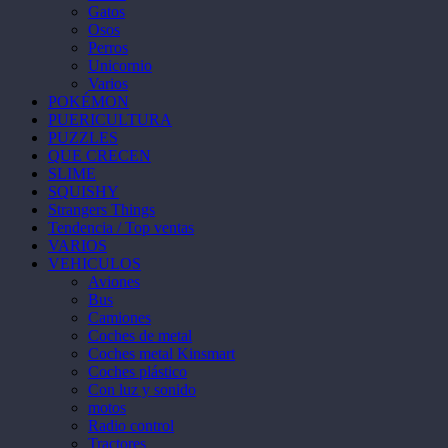
Gatos
Osos
Perros
Unicornio
Varios
POKÉMON
PUERICULTURA
PUZZLES
QUE CRECEN
SLIME
SQUISHY
Strangers Things
Tendencia / Top ventas
VARIOS
VEHICULOS
Aviones
Bus
Camiones
Coches de metal
Coches metal Kinsmart
Coches plástico
Con luz y sonido
motos
Radio control
Tractores