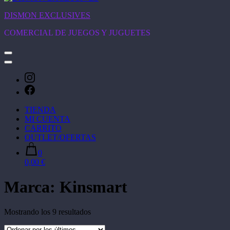
DISMON EXCLUSIVES
COMERCIAL DE JUEGOS Y JUGUETES
TIENDA
MI CUENTA
CARRITO
OUTLET/OFERTAS
0
0,00 €
Marca:
Kinsmart
Ordenado
Mostrando los 9 resultados
por
los