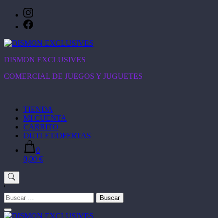
Saltar
al
contenido
DISMON EXCLUSIVES
COMERCIAL DE JUEGOS Y JUGUETES
TIENDA
MI CUENTA
CARRITO
OUTLET/OFERTAS
0
0,00 €
'
Buscar: