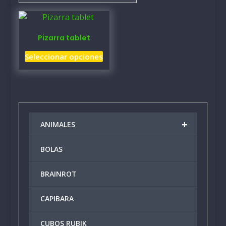
Pizarra tablet
Este
Seleccionar opciones
producto
tiene
múltiples
variantes.
Las
+
ANIMALES
opciones
se
BOLAS
pueden
elegir
BRAINROT
en
la
CAPIBARA
página
de
producto
CUBOS RUBIK