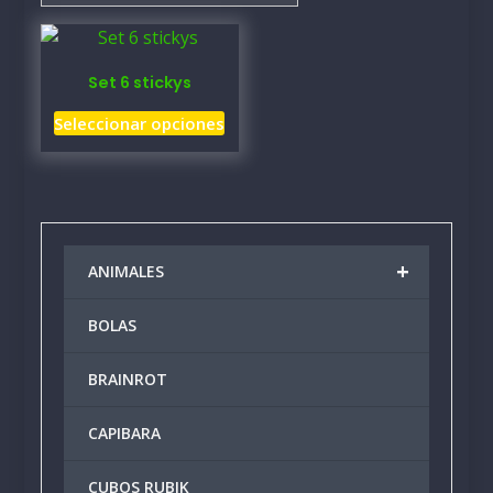
Set 6 stickys
Este
Seleccionar opciones
producto
tiene
múltiples
variantes.
Las
+
ANIMALES
opciones
se
BOLAS
pueden
elegir
BRAINROT
en
la
CAPIBARA
página
de
producto
CUBOS RUBIK