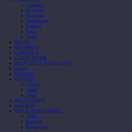
Capibara
de cuerda
De goma
Dinosaurios
Marinos
Selva
varios
BOLAS
BRAINROT
CAPIBARA
CUBOS RUBIK
DIDÁCTICO / EDUCATIVO
Disney
Dumplings
FIESTAS
Globos
Varios
Velas
HALLOWEEN
Hello Kitty
INFANTIL/INFORMAL
belleza
bisuteria
fluorescente