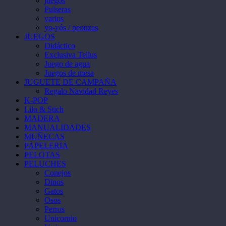
juegos
Pulseras
varios
yo-yós / peonzas
JUEGOS
Didáctico
Exclusiva Tellus
Juego de agua
Juegos de mesa
JUGUETE DE CAMPAÑA
Regalo Navidad Reyes
K-POP
Lilo & Stich
MADERA
MANUALIDADES
MUÑECAS
PAPELERIA
PELOTAS
PELUCHES
Conejos
Dinos
Gatos
Osos
Perros
Unicornio