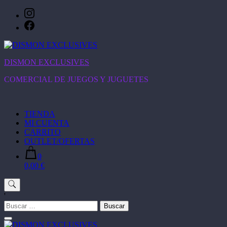
Saltar
al
contenido
DISMON EXCLUSIVES
COMERCIAL DE JUEGOS Y JUGUETES
TIENDA
MI CUENTA
CARRITO
OUTLET/OFERTAS
0
0,00 €
'
Buscar: