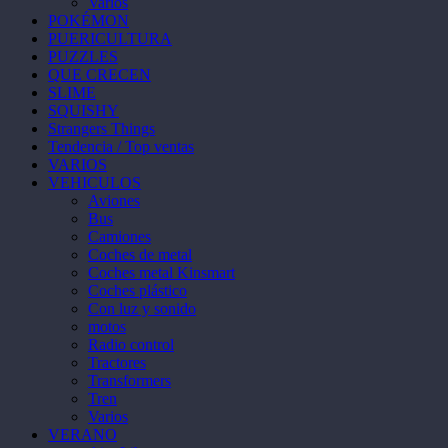
Varios
POKÉMON
PUERICULTURA
PUZZLES
QUE CRECEN
SLIME
SQUISHY
Strangers Things
Tendencia / Top ventas
VARIOS
VEHICULOS
Aviones
Bus
Camiones
Coches de metal
Coches metal Kinsmart
Coches plástico
Con luz y sonido
motos
Radio control
Tractores
Transformers
Tren
Varios
VERANO