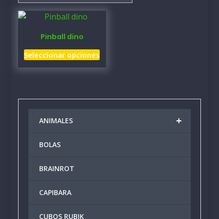
Pinball dino
Este
Seleccionar opciones
producto
tiene
múltiples
variantes.
Las
+
ANIMALES
opciones
se
BOLAS
pueden
elegir
BRAINROT
en
la
CAPIBARA
página
de
producto
CUBOS RUBIK