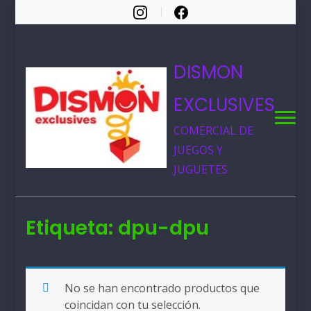
DISMON
EXCLUSIVES
COMERCIAL DE
JUEGOS Y
JUGUETES
Etiqueta:
dpu-dpu
No se han encontrado productos que
coincidan con tu selección.