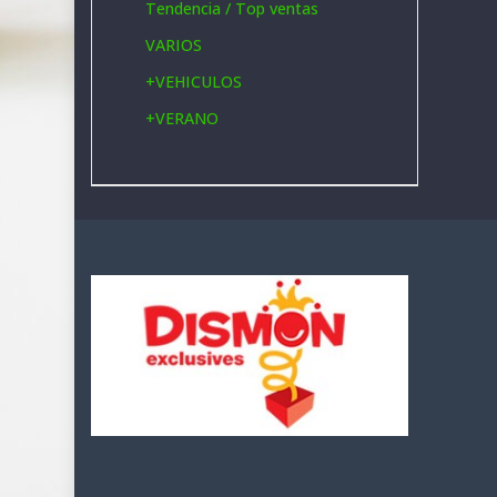
Tendencia / Top ventas
VARIOS
+
VEHICULOS
+
VERANO