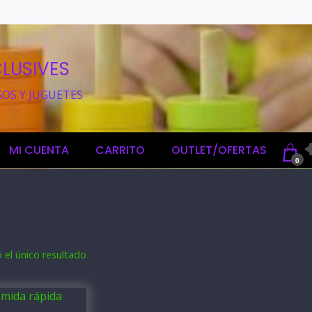
LUSIVES
GOS Y JUGUETES
MI CUENTA
CARRITO
OUTLET/OFERTAS
0
el único resultado