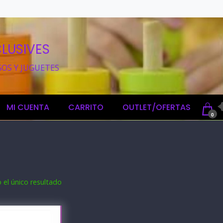
LUSIVES
GOS Y JUGUETES
MI CUENTA
CARRITO
OUTLET/OFERTAS
0
el único resultado