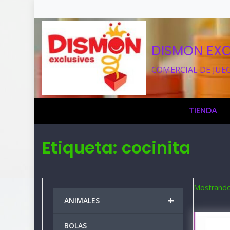
DISMON EXC
COMERCIAL DE JUE
TIENDA
Etiqueta:
cocinita
Mostrando 
+
ANIMALES
BOLAS