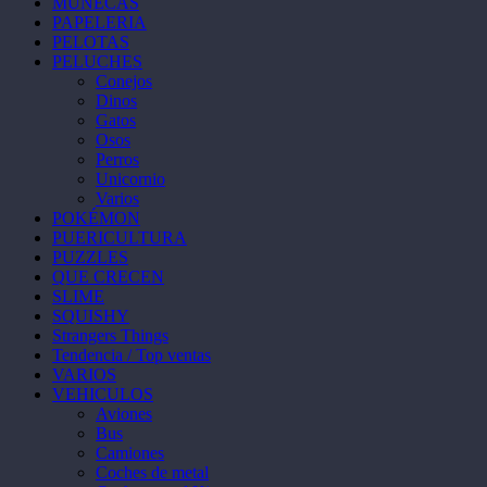
MUÑECAS
PAPELERIA
PELOTAS
PELUCHES
Conejos
Dinos
Gatos
Osos
Perros
Unicornio
Varios
POKÉMON
PUERICULTURA
PUZZLES
QUE CRECEN
SLIME
SQUISHY
Strangers Things
Tendencia / Top ventas
VARIOS
VEHICULOS
Aviones
Bus
Camiones
Coches de metal