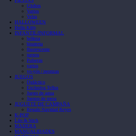
FIESTAS
Globos
Varios
Velas
HALLOWEEN
Hello Kitty
INFANTIL/INFORMAL
belleza
bisuteria
fluorescente
juegos
Pulseras
varios
yo-yós / peonzas
JUEGOS
Didáctico
Exclusiva Tellus
Juego de agua
Juegos de mesa
JUGUETE DE CAMPAÑA
Regalo Navidad Reyes
K-POP
Lilo & Stich
MADERA
MANUALIDADES