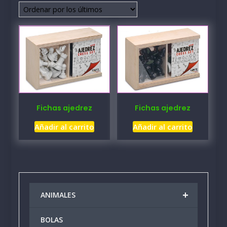
los
últimos
Fichas ajedrez
Fichas ajedrez
Añadir al carrito
Añadir al carrito
+
ANIMALES
BOLAS